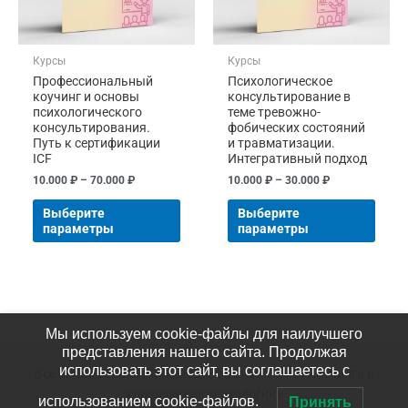
выбрать
выбр
на
на
странице
стра
Курсы
Курсы
товара.
товар
Профессиональный
Психологическое
коучинг и основы
консультирование в
психологического
теме тревожно-
консультирования.
фобических состояний
Путь к сертификации
и травматизации.
ICF
Интегративный подход
10.000
₽
–
70.000
₽
10.000
₽
–
30.000
₽
Выберите
Выберите
параметры
параметры
Мы используем cookie-файлы для наилучшего
представления нашего сайта. Продолжая
использовать этот сайт, вы соглашаетесь с
Все права защищены © 2026, ООО «Институт коучинга и
клинической психологии»
использованием cookie-файлов.
Принять