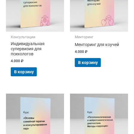
Консультации
Менторинг
Индивидуальная
Менторинг для коучей
супервизия для
4.000
₽
психологов
4.000
₽
В корзину
В корзину
Диапазон
Этот
цен:
това
10.000 ₽
имее
–
30.000 ₽
неск
вари
Опци