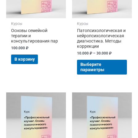
можн
выбр
на
стра
Курсы
Курсы
товар
Основы семейной
Патопсихологическая и
терапии и
нейропсихологическая
консультирования пар
диагностика. Методы
коррекции
100.000
₽
10.000
₽
–
30.000
₽
В корзину
Выберите
параметры
Диапазон
Диапазон
Этот
Этот
цен:
цен:
товар
това
10.000 ₽
10.000 ₽
имеет
имее
–
–
40.000 ₽
38.000 ₽
несколько
неск
вариаций.
вари
Опции
Опци
можно
можн