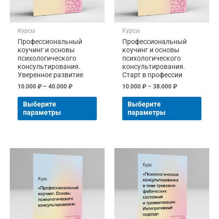
выбрать
выбр
на
на
странице
стра
Курсы
Курсы
товара.
товар
Профессиональный
Профессиональный
коучинг и основы
коучинг и основы
психологического
психологического
консультирования.
консультирования.
Уверенное развитие
Старт в профессии
10.000
₽
–
40.000
₽
10.000
₽
–
38.000
₽
Выберите
Выберите
параметры
параметры
Диапазон
Диапазон
Этот
Этот
цен:
цен:
товар
това
10.000 ₽
10.000 ₽
имеет
имее
–
–
70.000 ₽
30.000 ₽
несколько
неск
вариаций.
вари
Опции
Опци
можно
можн