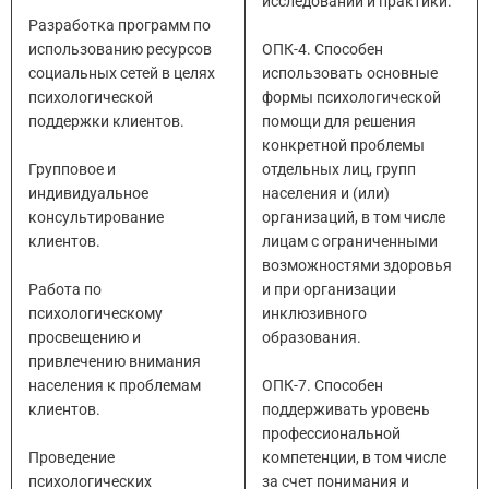
исследований и практики.
Разработка программ по
использованию ресурсов
ОПК-4. Способен
социальных сетей в целях
использовать основные
психологической
формы психологической
поддержки клиентов.
помощи для решения
конкретной проблемы
Групповое и
отдельных лиц, групп
индивидуальное
населения и (или)
консультирование
организаций, в том числе
клиентов.
лицам с ограниченными
возможностями здоровья
Работа по
и при организации
психологическому
инклюзивного
просвещению и
образования.
привлечению внимания
населения к проблемам
ОПК-7. Способен
клиентов.
поддерживать уровень
профессиональной
Проведение
компетенции, в том числе
психологических
за счет понимания и