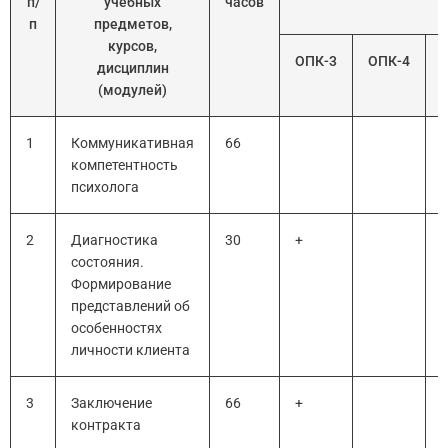
п/
учебных
часов
п
предметов,
курсов,
ОПК-3
ОПК-4
дисциплин
(модулей)
1
Коммуникативная
66
компетентность
психолога
2
Диагностика
30
+
состояния.
Формирование
представлений об
особенностях
личности клиента
3
Заключение
66
+
контракта