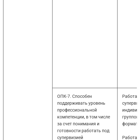
ОПК-7. Способен
Работа 
поддерживать уровень
суперви
профессиональной
индивид
компетенции, в том числе
группов
за счет понимания и
формата
готовности работать под
супервизией
Работа 