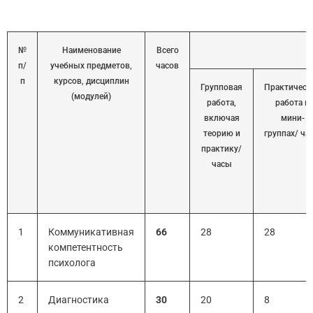
№
Наименование
Всего
п/
учебных предметов,
часов
п
курсов, дисциплин
Групповая
Практическ
(модулей)
работа,
работа в
включая
мини-
теорию и
группах/ ча
практику/
часы
1
Коммуникативная
66
28
28
компетентность
психолога
2
Диагностика
30
20
8