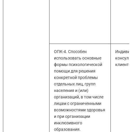
ОПК-4. Способен
Индивид
использовать основные
консуль
формы психологической
клиенто
помощи для решения
конкретной проблемы
отдельных лиц, групп
населения и (или)
организаций, в том числе
лицам с ограниченными
возможностями здоровья
и при организации
инклюзивного
образования.