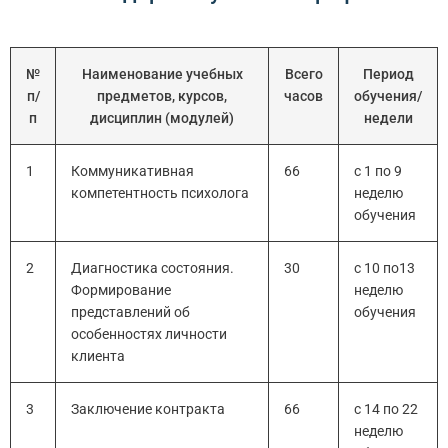
№
Наименование учебных
Всего
Период
п/
предметов, курсов,
часов
обучения/
п
дисциплин (модулей)
недели
1
Коммуникативная
66
с 1 по 9
компетентность психолога
неделю
обучения
2
Диагностика состояния.
30
с 10 по13
Формирование
неделю
представлений об
обучения
особенностях личности
клиента
3
Заключение контракта
66
с 14 по 22
неделю