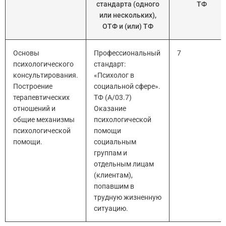
стандарта (одного
ТФ
или нескольких),
ОТФ и (или) ТФ
Основы
Профессиональный
7
психологического
стандарт:
консультирования.
«Психолог в
Построение
социальной сфере».
терапевтических
ТФ (А/03.7)
отношений и
Оказание
общие механизмы
психологической
психологической
помощи
помощи.
социальным
группам и
отдельным лицам
(клиентам),
попавшим в
трудную жизненную
ситуацию.