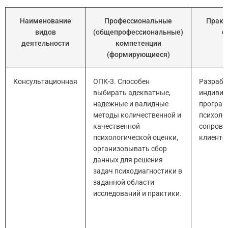
Наименование
Профессиональные
Практ
видов
(общепрофессиональные)
о
деятельности
компетенции
(формирующиеся)
Консультационная
ОПК-3. Способен
Разрабо
выбирать адекватные,
индивид
надежные и валидные
програ
методы количественной и
психоло
качественной
сопрово
психологической оценки,
клиенто
организовывать сбор
данных для решения
задач психодиагностики в
заданной области
исследований и практики.