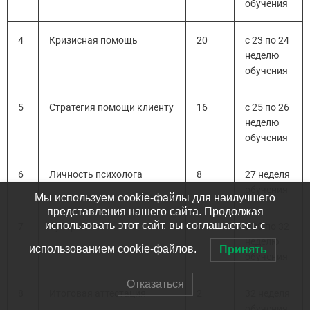
обучения
4
Кризисная помощь
20
с 23 по 24
неделю
обучения
5
Стратегия помощи клиенту
16
с 25 по 26
неделю
обучения
6
Личность психолога
8
27 неделя
обучения
Мы используем cookie-файлы для наилучшего
представления нашего сайта. Продолжая
использовать этот сайт, вы соглашаетесь с
7
Супервизия
34
с 28 по 32
неделю
использованием cookie-файлов.
Принять
обучения
Отказаться
8
Итоговая аттестация
2
32 неделя
обучения