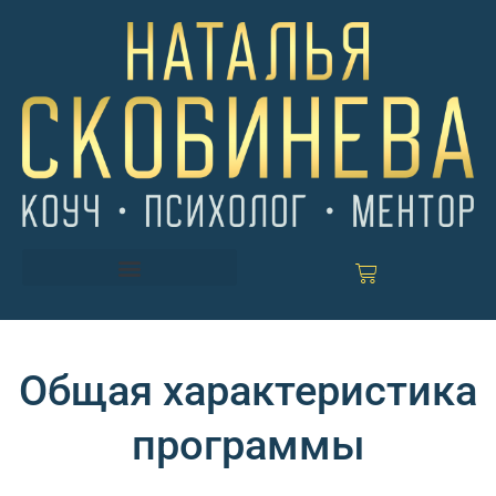
Перейти
к
содержимому
Cart
Общая характеристика
программы