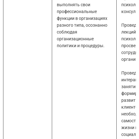
выполнять свои
психоло
профессиональные
консуль
функции в организациях
разного типа, осознанно
Проведе
соблюдая
лекций 
организационные
психоло
политики и процедуры.
просве
сотрудн
организ
Проведе
интерак
занятий
формиро
развити
клиентов
необход
самосто
жизни и
социали