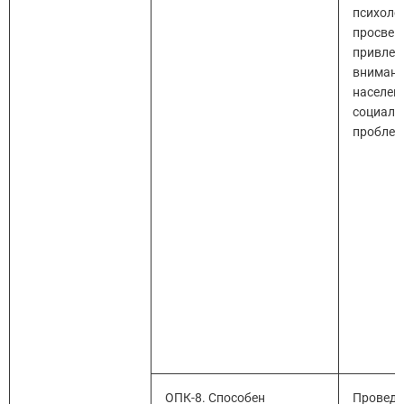
психоло
просвещ
привлеч
вниман
населен
социал
пробле
ОПК-8. Способен
Проведе